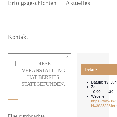
Erfolgsgeschichten
Aktuelles
Vom
Nachhaltigkeitsbericht
zur
Kontakt
Nachhaltigkeitsstrategie
13.
Juni
×
2023
DIESE
|
Details
VERANSTALTUNG
10:00
HAT BEREITS
Datum:
13. Jun
-
STATTGEFUNDEN.
Zeit:
10:00 - 11:30
11:30
Website:
https://www.ih
id=388588&ter
Eine durchdachte