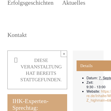
Erfolgsgeschichten
Aktuelles
Kontakt
×
DIESE
Details
VERANSTALTUNG
HAT BEREITS
Datum:
7. Sep
STATTGEFUNDEN.
Zeit:
9:30 - 13:00
Website:
https:/
re.de/Inhalte/
Z_highmain=6
IHK-Experten-
Sprechtag: