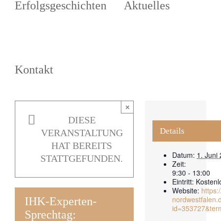
Erfolgsgeschichten
Aktuelles
Kontakt
×
DIESE
Details
VERANSTALTUNG
HAT BEREITS
Datum:
1. Juni
STATTGEFUNDEN.
Zeit:
9:30 - 13:00
Eintritt:
Kostenl
Website:
https:
nordwestfalen.
IHK-Experten-
id=353727&ter
Sprechtag: