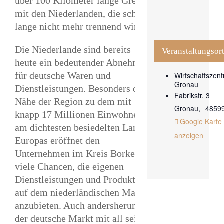
über 100 Kilometer lange Grenze
mit den Niederlanden, die schon
lange nicht mehr trennend wirkt.
Die Niederlande sind bereits
Veranstaltungsor
heute ein bedeutender Abnehmer
für deutsche Waren und
Wirtschaftszen
Gronau
Dienstleistungen. Besonders die
Fabrikstr. 3
Nähe der Region zu dem mit
Gronau
,
4859
knapp 17 Millionen Einwohnern
Google Karte
am dichtesten besiedelten Landes
anzeigen
Europas eröffnet den
Unternehmen im Kreis Borken
viele Chancen, die eigenen
Dienstleistungen und Produkte
auf dem niederländischen Markt
anzubieten. Auch andersherum ist
der deutsche Markt mit all seinen