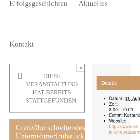
Erfolgsgeschichten
Aktuelles
Kontakt
×
DIESE
Details
VERANSTALTUNG
HAT BEREITS
Datum:
31. Aug
STATTGEFUNDEN.
Zeit:
8:00 - 10:00
Eintritt:
Kostenl
Website:
https://www.ih
Grenzüberschreitendes
id=340342&ter
Unternehmerfrühstück