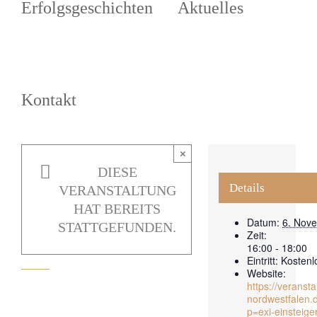
Erfolgsgeschichten
Aktuelles
Kontakt
Einsteigerseminar für
Gründungsinteressierte
×
6. November
DIESE
2023 | 16:00
-
Details
VERANSTALTUNG
18:00
HAT BEREITS
Datum:
6. Nov
|
STATTGEFUNDEN.
Zeit:
16:00 - 18:00
KOSTENLOS
Eintritt:
Kostenl
Website:
https://veransta
nordwestfalen.
p=exi-einsteig